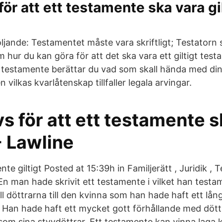
för att ett testamente ska vara gil
ljande: Testamentet måste vara skriftligt; Testator
 om hur du kan göra för att det ska vara ett giltigt tes
t testamente berättar du vad som skall hända med d
 vilkas kvarlåtenskap tillfaller legala arvingar.
s för att ett testamente s
 - Lawline
te giltigt Posted at 15:39h in Familjerätt , Juridik ,
En man hade skrivit ett testamente i vilket han testa
l döttrarna till den kvinna som han hade haft ett lån
 Han hade haft ett mycket gott förhållande med döt
om sina styvdöttrar. Ett testamente kan vinna laga k