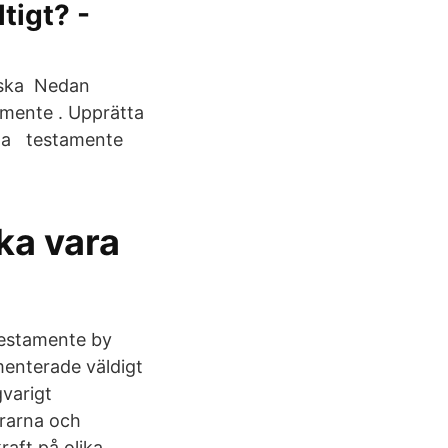
tigt? -
n ska Nedan
tamente . Upprätta
ina testamente
ka vara
 Testamente by
menterade väldigt
gvarigt
trarna och
raft på olika