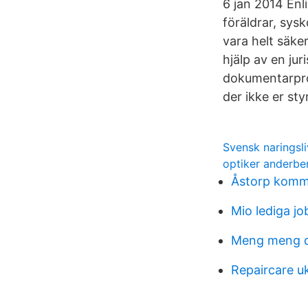
6 jan 2014 Enl
föräldrar, sy
vara helt säker
hjälp av en jur
dokumentarprog
der ikke er st
Svensk naringsli
optiker anderbe
Åstorp komm
Mio lediga jo
Meng meng d
Repaircare u