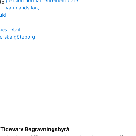
pension normal retirement date
värmlands län,
uld
es retail
terska göteborg
idevarv Begravningsbyrå