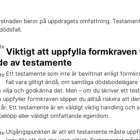
kostnaden beror på uppdragets omfattning. Testament
dödsfall.
Viktigt att uppfylla formkraven 
de av testamente
Ett testamente som inte är bevittnat enligt formkr
fall vara giltigt ändå, om samtliga dödsbodelägare tr
rs vilja och godkänna det. Men – om du skriver ett te
 uppfyller formkraven slipper du alltså riskera att de
tår. Ett testamente är en väldigt viktig handling och
elopp eller väldigt omfattande egendom.
Utgångspunkten är att ett testamente måste uppfyl