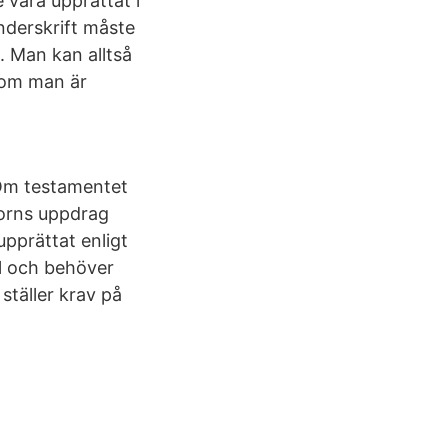
 vara upprättat i
nderskrift måste
. Man kan alltså
, om man är
 Om testamentet
torns uppdrag
 upprättat enligt
al och behöver
ställer krav på