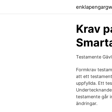
enklapengarg
Krav på
Smarta
Testamente Gävl
Formkrav testame
att ett testamen
uppfyllda. Ett te
Undertecknande a
testamente går i
ändringar.