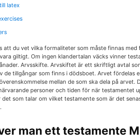
ill latex
exercises
ers
 att du vet vilka formaliteter som måste finnas med f
vara giltigt. Om ingen klandertalan väcks vinner tes
ånader. Arvsskifte. Arvskiftet är ett skriftligt avtal s
 de tillgångar som finns i dödsboet. Arvet fördelas en
 överenskommelse mellan de som ska dela på arvet. De
 närvarande personer och tiden för när testamentet 
 det som talar om vilket testamente som är det sena
.
iver man ett testamente M