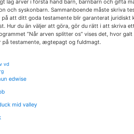
igt lag ärver i första hand barn, barnbarn och gifta m
skon och syskonbarn. Sammanboende måste skriva tes
 på att ditt goda testamente blir garanterat juridiskt 
ist. Hur du än väljer att göra, gör du rätt i att skriva e
rammet ”Når arven splitter os” vises det, hvor galt 
yr på testamente, ægtepagt og fuldmagt.
v vd
rg
un edwise
bb
uck mid valley
k