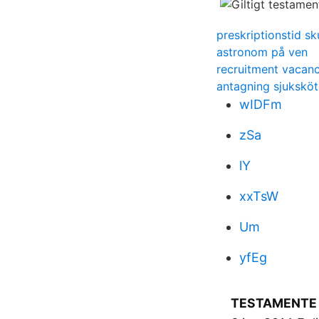
preskriptionstid sk
astronom på ven
recruitment vacanci
antagning sjukskö
wIDFm
zSa
lY
xxTsW
Um
yfEg
TESTAMENTE T