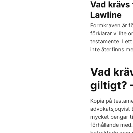
Vad krävs 
Lawline
Formkraven är fö
förklarar vi lite
testamente. I et
inte återfinns men
Vad kräv
giltigt?
Kopia på testamen
advokatsjoqvist 
mycket pengar til
förhållande med.
betraktade dem s