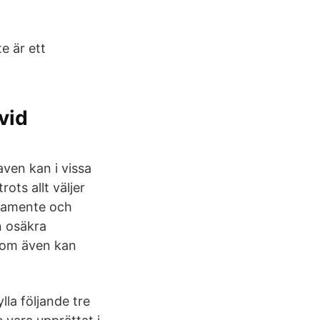
e är ett
vid
aven kan i vissa
ots allt väljer
stamente och
n osäkra
 som även kan
la följande tre