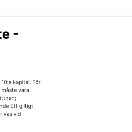
te -
10:e kapitel. För
m måste vara
ittnen;
e Ett giltigt
rivas vid