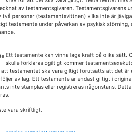
krav för att det ska vara giltigt: Testamentet måste
tecknat av testamentsgivaren. Testamentsgivarens u
 två personer (testamentsvittnen) vilka inte är jäviga
giltigt testamente under påverkan av psykisk störning
knande.
Ett testamente kan vinna laga kraft på olika sätt.
skulle förklaras ogiltigt kommer testamentsexeku
r att testamentet ska vara giltigt förutsätts att det är
ljer av lag. Ett testamente är endast giltigt i origin
ts inte stämplas eller registreras någonstans. Detta 
ras.
 vara skriftligt.