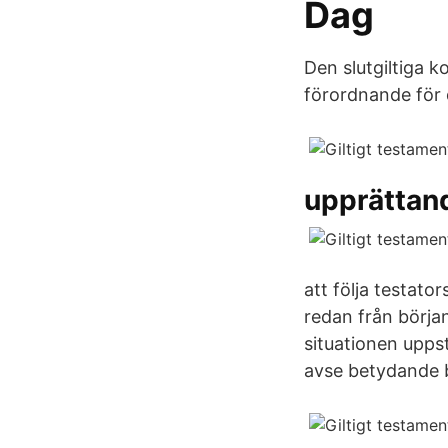
Dag
Den slutgiltiga 
förordnande för 
upprättan
att följa testato
redan från början
situationen upps
avse betydande b