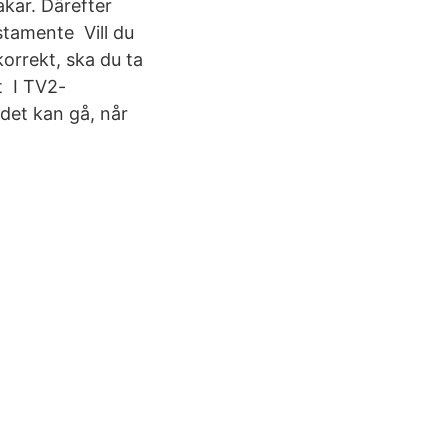
akar. Därefter
tamente Vill du
korrekt, ska du ta
tt I TV2-
det kan gå, når