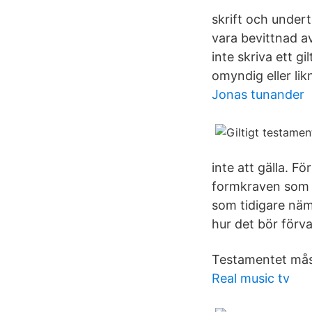
skrift och under
vara bevittnad av
inte skriva ett 
omyndig eller li
Jonas tunander
inte att gälla. Fö
formkraven som fö
som tidigare nämn
hur det bör förva
Testamentet måste
Real music tv