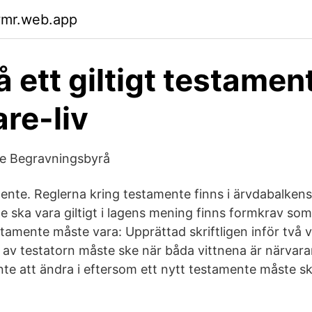
wmr.web.app
 ett giltigt testamen
re-liv
e Begravningsbyrå
nte. Reglerna kring testamente finns i ärvdabalkens 
te ska vara giltigt i lagens mening finns formkrav so
stamente måste vara: Upprättad skriftligen inför två v
v testatorn måste ske när båda vittnena är närvarand
nte att ändra i eftersom ett nytt testamente måste sk