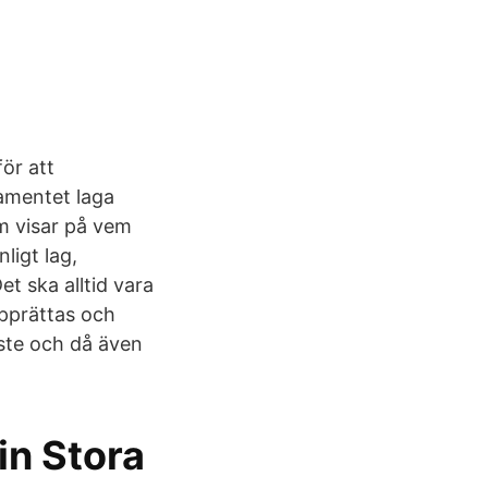
ör att
tamentet laga
om visar på vem
ligt lag,
t ska alltid vara
upprättas och
ste och då även
in Stora