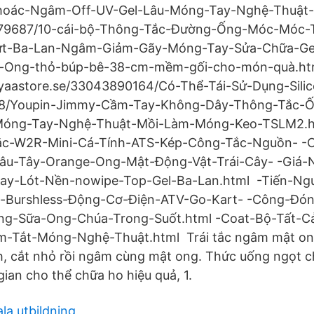
oác-Ngâm-Off-UV-Gel-Lâu-Móng-Tay-Nghệ-Thuật-
79687/10-cái-bộ-Thông-Tắc-Đường-Ống-Móc-Móc-
t-Ba-Lan-Ngâm-Giảm-Gãy-Móng-Tay-Sửa-Chữa-Gel
-Ong-thỏ-búp-bê-38-cm-mềm-gối-cho-món-quà.h
yaastore.se/33043890164/Có-Thể-Tái-Sử-Dụng-Sili
8/Youpin-Jimmy-Cầm-Tay-Không-Dây-Thông-Tắc-Ố
Móng-Tay-Nghệ-Thuật-Mồi-Làm-Móng-Keo-TSLM2.h
c-W2R-Mini-Cá-Tính-ATS-Kép-Công-Tắc-Nguồn- -C
âu-Tây-Orange-Ong-Mật-Động-Vật-Trái-Cây- -Giá-
ay-Lót-Nền-nowipe-Top-Gel-Ba-Lan.html -Tiến-Ng
-Burshless-Động-Cơ-Điện-ATV-Go-Kart- -Công-Đó
g-Sữa-Ong-Chúa-Trong-Suốt.html -Coat-Bộ-Tất-
-Tắt-Móng-Nghệ-Thuật.html Trái tắc ngâm mật on
, cắt nhỏ rồi ngâm cùng mật ong. Thức uống ngọt c
gian cho thể chữa ho hiệu quả, 1.
la utbildning