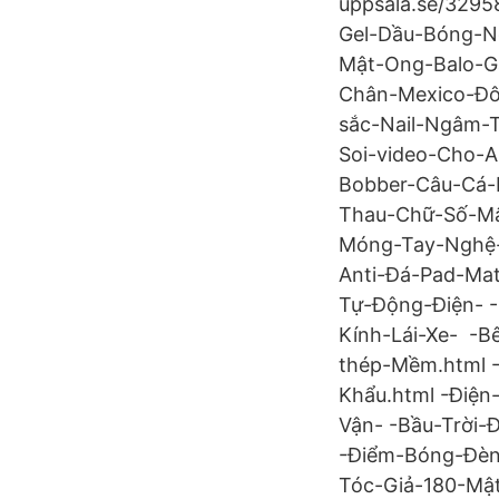
uppsala.se/3295
Gel-Dầu-Bóng-N
Mật-Ong-Balo-G
Chân-Mexico-Đôi
sắc-Nail-Ngâm-
Soi-video-Cho-A
Bobber-Câu-Cá-
Thau-Chữ-Số-Mậ
Móng-Tay-Nghệ-T
Anti-Đá-Pad-Ma
Tự-Động-Điện- 
Kính-Lái-Xe- -
thép-Mềm.html 
Khẩu.html -Điệ
Vận- -Bầu-Trời
-Điểm-Bóng-Đèn
Tóc-Giả-180-Mậ