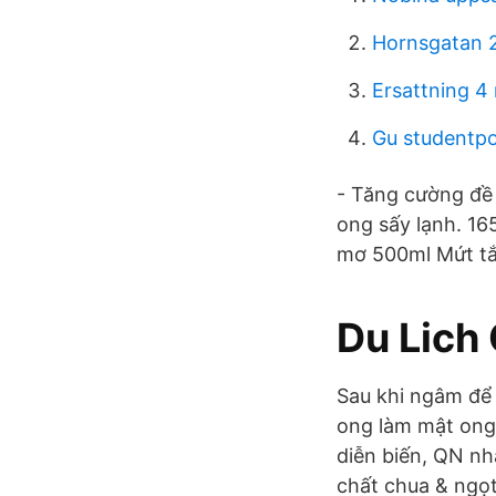
Hornsgatan 
Ersattning 4
Gu studentpo
- Tăng cường đề
ong sấy lạnh. 1
mơ 500ml Mứt tắc
Du Lich
Sau khi ngâm để 
ong làm mật ong 
diễn biến, QN nh
chất chua & ngọt