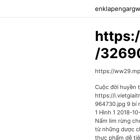
enklapengarg
https:
/3269
https://ww29.m
Cuộc đời huyền th
https://i.vietgi
964730.jpg 9 bí
1 Hình 1 2018-10
Nấm lim rừng chú
từ những dược ch
thực phẩm dễ tiê