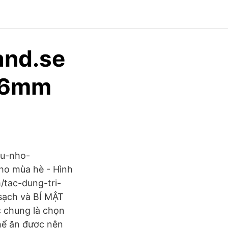
and.se
-6mm
au-nho-
ho mùa hè - Hình
m/tac-dung-tri-
sạch và BÍ MẬT
c chung là chọn
hể ăn được nên