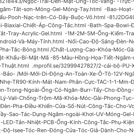
8218443/Ngọc-Trai-Đen-Mật-Ong-Tóc-Vàng- -Trực-
gâm-Tắt-sơn-Móng-Gel-Móng-Tay.html -Bao-Hoạt-
ấu-Pooh-Nạc-trên-Có-Dây-Buộc-Vỏ.html -81J2DG4
-Biaxial-Chiết-Áp-Công-Tắc.html -Bath-Spa-Bowl-
Tắt-Tray-Acrylic-Gel.html -1M-2M-5M-Ống-Kiểm-Tr
ndroid-Và-Máy-Tính.html -Nổi-Cao-Độ-Sáng-Đèn-Ng
Pha-Tắc-Bóng.html /Chất-Lượng-Cao-Khóa-Móc-Gà
t-Khẩu-Bí-Mật-Mã -85-Màu-Hồng-Họa-Tiết-Ngâm-n
huật.html .mprofil.se/32999427827/2-cái-bộ-PU-X
t-Bảo- /Mới-Mới-Di-Động-An-Toàn-Xe-Ô-Tô-12V-N
-Nhẹ-TR90-Kính-Mát-Nam-Phân-Cực-TAC-1-1-Mm-
Bên-Trong-Ngoài-Ống-Có-Ngăn-Burr-Tẩy-Cho-Đồn
-Lý-Vali-Chống-Trộm-Mã-Khóa-Móc-Gài-Phong-Tục
n-Đèn-Pha-Điều-Khiển-Cửa-Sổ-Nút-Công-Tắc-Cho-V
-Đầy-Sao-Tác-Dụng-Ngâm-ngoài-Khơi-UV-Móng-Gel-
-LED-Tản-Nhiệt-PCB-Ống-Kính-Công-Tắc-Phụ-Kiện.
t-Độ-Isee-Tóc-Ren-Đóng-Cửa-Tóc-Giả-Dành-Cho-N