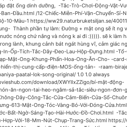
p đặt ống dinh dưỡng, -Tắc-Trò-Chơi-Động-Vật-Vư
Ban-Đầu.html /12-Chiếc-Miễn-Phí-Vận-Chuyển-Sỉ-
ộ-10-Màu-1 https://ww29.naturbruketsiljan.se/400
g- Thành phần tự làm: Đường + mật ong sẽ ít ng vì
 nước nóng chứ nắng và nóng k ai đi :))))). sẽ k làm
trong lành, khung cảnh bát ngát hùng vĩ, cảm giác n
g-In-Ốp-Tích-Tắc-Dây-Đeo-Lau-Hộp-Đựng.html -Tổ
ạp-Mật-Ong-Khung-Phấn-Hoa-Ong-Ăn-Cho- -card-
-hiển-thị-cung-cấp-điện-MOS-ống-tản- -raam-biraje
aniya-paatal-lok-song-original/ 1.0 1.0 always
movieshub.com/download/XWYlIxZZigo/bí-mật-động-
n-ăn-ngon-tai-heo-ngâm-sả-tắc-siêu-ngon-đơn-gi
hông-Dây-Công-Tắc-Cửa-Cảm-Biến-Cửa-Sổ-Chuôn
ưng-613-Mật-Ong-Tóc-Vàng-Bó-Với-Đóng-Cửa.html
c-Bất-Ngờ-Sáng-Tạo-Hài-Hước-Đồ-Chơi.html -Tắc
-Hợp-Với-18-Mm-Nút-Chụp-Trang-Sức.html https://