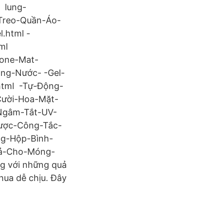
 lung-
Treo-Quần-Áo-
.html -
tml
cone-Mat-
ng-Nước- -Gel-
tml -Tự-Động-
ười-Hoa-Mặt-
Ngâm-Tắt-UV-
ược-Công-Tắc-
ng-Hộp-Bình-
Cả-Cho-Móng-
g với những quả
hua dễ chịu. Đây