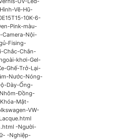
Vernis-UV-Led-
Hình-Vẽ-Hũ-
0E15T15-10K-6-
Đen-Pink-màu-
a-Camera-Nội-
ủ-Fising-
i-Chắc-Chắn-
goài-khơi-Gel-
e-Ghế-Trở-Lại-
gâm-Nước-Nóng-
Độ-Dày-Ống-
g-Nhôm-Đồng-
-Khóa-Mật-
olkswagen-VW-
Lacque.html
html -Người-
ữ- -Nghiệp-