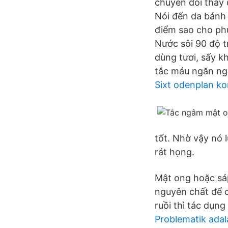
chuyển dõi thay 
Nói đến da bánh 
điểm sao cho phù
Nước sôi 90 độ t
dùng tươi, sấy k
tắc máu ngăn ng
Sixt odenplan ko
tốt. Nhờ vậy nó 
rát họng.
Mật ong hoặc sá
nguyên chất để c
ruồi thì tác dụn
Problematik adal