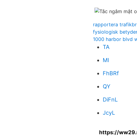
rapportera trafikbr
fysiologisk betyde
1000 harbor blvd 
TA
MI
FhBRf
QY
DiFnL
JcyL
https://ww29