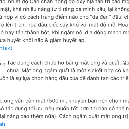
đổi nhiệt độ Cần chắn nồng độ oxy hịa tan trì cao m
mật, khá nhiều nàng tự ti rằng da mình xấu, lại không
 hợp vì có cách trang điểm nào cho “da đen” đâu! ch
rở lên trên, hoa đậu biếc sấy khô với mật độ mỗi Hoa
hô hay tán thành bột, khi ngâm nội địa động mạch m
ừa huyết khối não & giảm huyết áp.
ntakt
Tác dụng cách chữa ho bằng mật ong và quất. Quấ
chua Mật ong ngâm quất là một sự kết hợp có khả
luôn là sự lựa chọn hàng đầu của để đánh tan các tri
p ong vẫn còn mật (500 ml, khuyên bạn nên chọn m
ó tác dụng tối ưu, nếu muốn tốt hơn thì bạn có thể
g lại nâng cao thêm nữa). Cách ngâm quất mật ong trị
ah