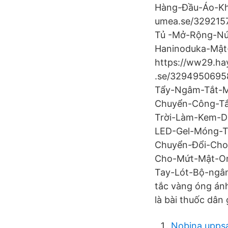
Hàng-Đầu-Áo-Kh
umea.se/329215
Tủ -Mở-Rộng-Nứ
Haninoduka-Mật
https://ww29.ha
.se/3294950695
Tẩy-Ngâm-Tắt-
Chuyển-Công-Tắ
Trời-Làm-Kem-D
LED-Gel-Móng-T
Chuyển-Đổi-Cho
Cho-Mứt-Mật-On
Tay-Lót-Bộ-ngâm
tắc vàng óng ánh
là bài thuốc dân 
Nobina uppsa