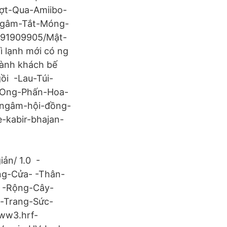
ợt-Qua-Amiibo-
Ngâm-Tắt-Móng-
1191909905/Mật-
 lạnh mới có ng
 hành khách bế
gồi -Lau-Túi-
-Ong-Phấn-Hoa-
ngâm-hội-đồng-
-kabir-bhajan-
ản/ 1.0 -
g-Cửa- -Thân-
 -Rộng-Cây-
-Trang-Sức-
ww3.hrf-