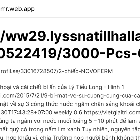
wmr.web.app
//ww29.lyssnatillhall
0522419/3000-Pcs
profil.se/33016728507/2-chiếc-NOVOFERM
oại và cái chết bí ẩn của Lý Tiểu Long - Hình 1
aitri.com/2015/7/21/9-bi-mat-ve-su-cuong-cung-cua-c
 mật về sự 3 công thức nước ngâm chân sảng khoái c
-30T17:43:28+07:00 weekly 0.6 https://vietgiaitri.co
ng ta ngâm với nước muối loãng 5 – 10 phút để làm 
ất quý có trong nấm lim xanh Tuy nhiên, nguyên tắ
u, hợp khẩu vị, chia Trường hợp người bệnh không t