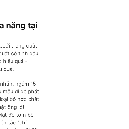
 năng tại
…bởi trong quất
quất có tinh dầu,
 hiệu quả -
u quả.
 nhãn, ngâm 15
g mẫu dị để phát
oại bỏ hợp chất
ặt ống lót
Mật độ tơm bể
ên tắc "chỉ