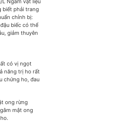
g/L Ngâm vật liệu
 biết phải trang
uẩn chỉnh bị:
 đậu biếc có thể
áu, giảm thuyên
t có vị ngọt
 năng trị ho rất
ệu chứng ho, đau
ật ong rừng
 ngâm mật ong
 ho.