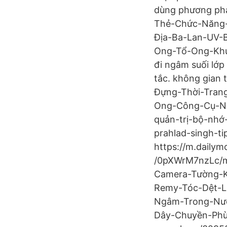
dùng phương phá
Thẻ-Chức-Năng-
Địa-Ba-Lan-UV-B
Ong-Tổ-Ong-Khun
đi ngâm suối lớp
tắc. không gian 
Đựng-Thời-Tran
Ong-Công-Cụ-N
quản-trị-bộ-nhớ
prahlad-singh-tip
https://m.daily
/0pXWrM7nzLc/mó
Camera-Tường-K
Remy-Tóc-Dệt-L
Ngâm-Trong-Nướ
Dây-Chuyền-Phù