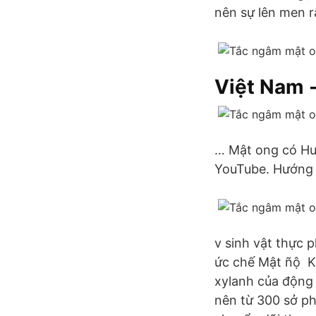
nên sự lên men r
Việt Nam 
… Mật ong có Hướ
YouTube. Hướng d
v sinh vật thực
ức chế Mật ñộ Kh
xylanh của động
nên từ 300 sở ph