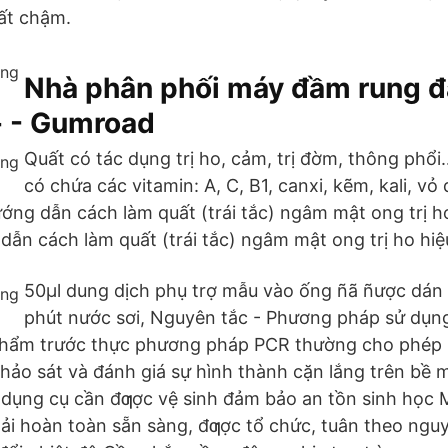
ất chậm.
Nhà phân phối máy đầm rung đa
- - Gumroad
Quất có tác dụng trị ho, cảm, trị đờm, thông phổi
có chứa các vitamin: A, C, B1, canxi, kẽm, kali, vỏ 
ng dẫn cách làm quất (trái tắc) ngâm mật ong trị ho
ẫn cách làm quất (trái tắc) ngâm mật ong trị ho hiệ
50µl dung dịch phụ trợ mẫu vào ống ñã ñược dán
phút nước sơi, Nguyên tắc - Phương pháp sử dụn
 phẩm trước thực phương pháp PCR thường cho phép l
ảo sát và đánh giá sự hình thành cặn lắng trên bề m
 dụng cụ cần đƣợc vệ sinh đảm bảo an tồn sinh học 
ải hoàn toàn sẵn sàng, đƣợc tổ chức, tuân theo nguy