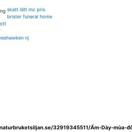
skatt lätt mc pris
brister funeral home
ott
r
weehawken nj
.naturbruketsiljan.se/32919345511/Ấm-Dày-mùa-đ