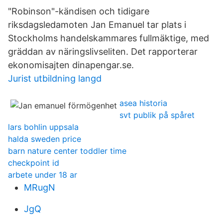
"Robinson"-kändisen och tidigare
riksdagsledamoten Jan Emanuel tar plats i
Stockholms handelskammares fullmäktige, med
gräddan av näringslivseliten. Det rapporterar
ekonomisajten dinapengar.se.
Jurist utbildning langd
asea historia
svt publik på spåret
lars bohlin uppsala
halda sweden price
barn nature center toddler time
checkpoint id
arbete under 18 ar
MRugN
JgQ