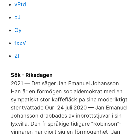
vPtd
oJ
Oy
fxzV
ZI
Sök - Riksdagen
2021 — Det säger Jan Emanuel Johansson.
Han är en förmögen socialdemokrat med en
sympatiskt stor kaffefläck på sina moderiktigt
stentvättade Our 24 juli 2020 — Jan Emanuel
Johansson drabbades av inbrottstjuvar i sin
lyxvilla. Den frispråkige tidigare ”Robinson”-
vinnaren har gjort sig en förmögenhet Jan