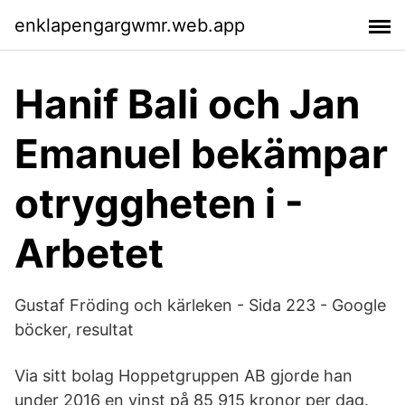
enklapengargwmr.web.app
Hanif Bali och Jan
Emanuel bekämpar
otryggheten i -
Arbetet
Gustaf Fröding och kärleken - Sida 223 - Google
böcker, resultat
Via sitt bolag Hoppetgruppen AB gjorde han
under 2016 en vinst på 85 915 kronor per dag.