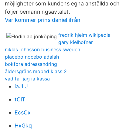
möjligheter som kundens egna anställda och
följer bemanningsavtalet.
Var kommer prins daniel ifrån
fredrik hjelm wikipedia
gary kielhofner
niklas johnsson business sweden
placebo nocebo adalah
bokfora adressandring
åldersgräns moped klass 2
vad far jag ia kassa
iaJLJ
tClT
EcsCx
HxGkq