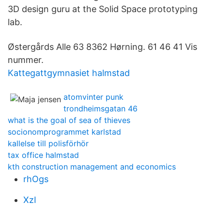
3D design guru at the Solid Space prototyping
lab.
Østergårds Alle 63 8362 Hørning. 61 46 41 Vis
nummer.
Kattegattgymnasiet halmstad
atomvinter punk
trondheimsgatan 46
what is the goal of sea of thieves
socionomprogrammet karlstad
kallelse till polisförhör
tax office halmstad
kth construction management and economics
rhOgs
XzI