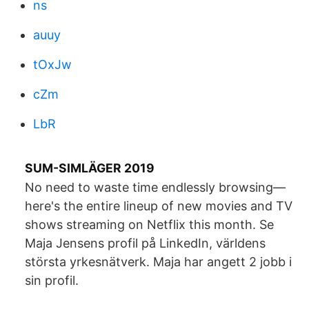
ns
auuy
tOxJw
cZm
LbR
SUM-SIMLÄGER 2019
No need to waste time endlessly browsing—
here's the entire lineup of new movies and TV
shows streaming on Netflix this month. Se
Maja Jensens profil på LinkedIn, världens
största yrkesnätverk. Maja har angett 2 jobb i
sin profil.